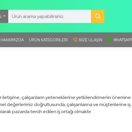
ü
HAKKIMIZDA
ÜRÜN KATEGORILERI
BIZE ULAŞIN
WHATSAPP
 iletişime, çalışanların yeteneklerine yetkilendirmenin önemine i
Suni Çim Halılar / 50mm Sun Green
mel değerlerimiz doğrultusunda; çalışanlarına ve müşterilerine iş 
0,00TL
arak pazarda tercih edilen iş ortağı olmaktır.