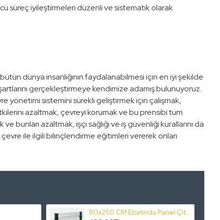
ücü süreç iyileştirmeleri düzenli ve sistematik olarak
ütün dünya insanlığının faydalanabilmesi için en iyi şekilde
u şartlarını gerçekleştirmeye kendimize adamış bulunuyoruz.
e yönetimi sistemini sürekli geliştirmek için çalışmak,
tkilerini azaltmak, çevreyi korumak ve bu prensibi tüm
ve bunları azaltmak, işçi sağlığı ve iş güvenliği kurallarını da
vre ile ilgili bilinçlendirme eğitimleri vererek onları
80x250 CM Ebatında Panel Çit Takım Fiyatı