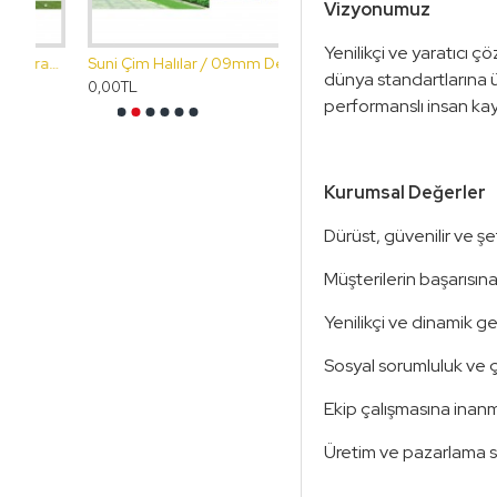
Vizyonumuz
Yenilikçi ve yaratıcı ç
lılar / 011mm Dekorasyon
Suni Çim Halılar / 09mm Deko
Suni Çim Halılar / 07mm D
dünya standartlarına 
0,00TL
0,00TL
performanslı insan kay
Kurumsal Değerler
Dürüst, güvenilir ve şe
Müşterilerin başarısın
Yenilikçi ve dinamik g
Sosyal sorumluluk ve ç
Ekip çalışmasına inan
Üretim ve pazarlama sü