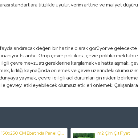
rası standartlara titizlikle uyulur, verim arttırıcı ve maliyet düşür
faydalandıracak değerli bir hazine olarak görüyor ve gelecekte b
inanıyor. İstanbul Grup çevre politikası, çevre politika mektub
 ilgili çevre mevzuatı gereklerine karşılamak ve hatta aşmak, çevr
rmek, kirliliği kaynağında önlemek ve çevre üzerindeki olumsuz e
yaya yaymak, çevre ile ilgili acil durumlar için riskleri belirlemek 
ile çevreyi etkileyebilecek olumsuz etkileri önlemek. Çalışanlara çe
150x250 CM Ebatında Panel Çit Takım Fiyatı
m2 Çim Çit Fiyatı