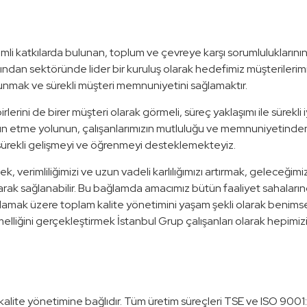
i katkılarda bulunan, toplum ve çevreye karşı sorumluluklarının b
ısından sektöründe lider bir kuruluş olarak hedefimiz müşterileri
unmak ve sürekli müşteri memnuniyetini sağlamaktır.
rlerini de birer müşteri olarak görmeli, süreç yaklaşımı ile sürekli 
 etme yolunun, çalışanlarımızın mutluluğu ve memnuniyetinden ge
sürekli gelişmeyi ve öğrenmeyi desteklemekteyiz.
, verimliliğimizi ve uzun vadeli karlılığımızı artırmak, geleceğimizi 
arak sağlanabilir. Bu bağlamda amacımız bütün faaliyet sahalarında
ğlamak üzere toplam kalite yönetimini yaşam şekli olarak benims
elliğini gerçekleştirmek İstanbul Grup çalışanları olarak hepimizi
kalite yönetimine bağlıdır. Tüm üretim süreçleri TSE ve ISO 9001