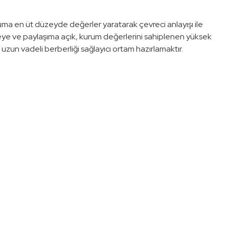
opluma en üt düzeyde değerler yaratarak çevreci anlayışı ile
mm Sun
Suni Çim Halılar / 50mm Earth Green
eye ve paylaşıma açık, kurum değerlerini sahiplenen yüksek
0,00TL
zun vadeli berberliği sağlayıcı ortam hazırlamaktır.