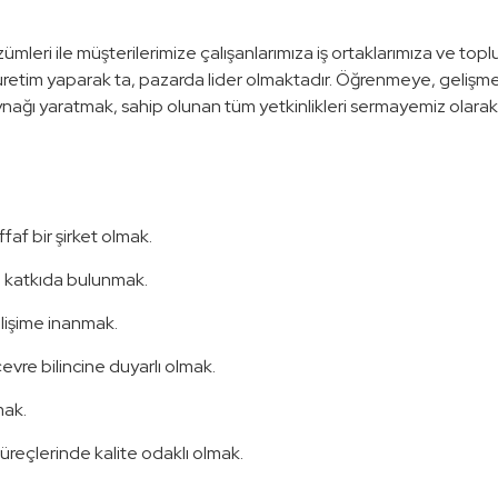
özümleri ile müşterilerimize çalışanlarımıza iş ortaklarımıza ve t
eko
Suni Çim Halılar / 50
üretim yaparak ta, pazarda lider olmaktadır. Öğrenmeye, gelişm
0,00TL
nağı yaratmak, sahip olunan tüm yetkinlikleri sermayemiz olarak u
ffaf bir şirket olmak.
a katkıda bulunmak.
elişime inanmak.
evre bilincine duyarlı olmak.
mak.
reçlerinde kalite odaklı olmak.