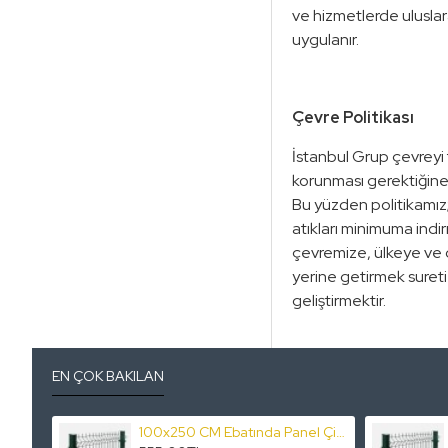
ve hizmetlerde uluslara
uygulanır.
Çevre Politikası
İstanbul Grup çevreyi 
korunması gerektiğine 
Bu yüzden politikamız;
atıkları minimuma indi
çevremize, ülkeye ve dün
yerine getirmek sureti 
geliştirmektir.
EN ÇOK BAKILAN
100x250 CM Ebatında Panel Çit Takım Fiyatı