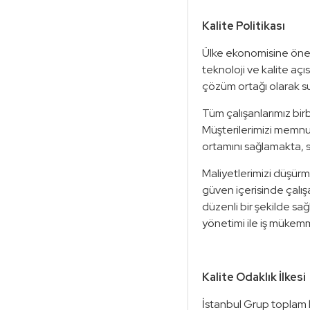
Kalite Politikası
Ülke ekonomisine öneml
teknoloji ve kalite aç
çözüm ortağı olarak s
Tüm çalışanlarımız birbi
Müşterilerimizi memnun
ortamını sağlamakta, 
Maliyetlerimizi düşürmek
güven içerisinde çalış
düzenli bir şekilde sa
yönetimi ile iş mükemm
Kalite Odaklık İlkesi
İstanbul Grup toplam 